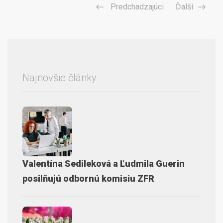
Predchadzajúci
Ďalší
Najnovšie články
Valentína Sedileková a Ľudmila Guerin
posilňujú odbornú komisiu ZFR