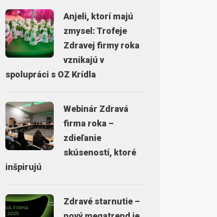
Anjeli, ktorí majú
zmysel: Trofeje
Zdravej firmy roka
vznikajú v
spolupráci s OZ Krídla
Webinár Zdravá
firma roka –
zdieľanie
skúseností, ktoré
inšpirujú
Zdravé starnutie –
nový megatrend je