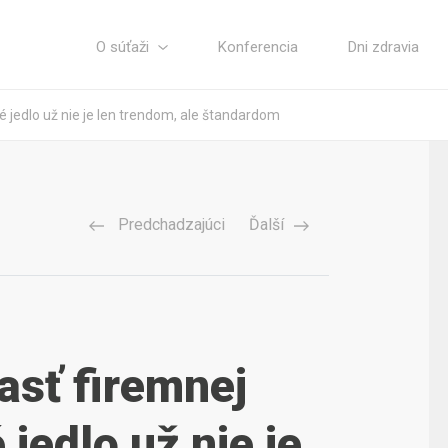
O súťaži
Konferencia
Dni zdravia
é jedlo už nie je len trendom, ale štandardom
Predchadzajúci
Ďalší
asť firemnej
 jedlo už nie je