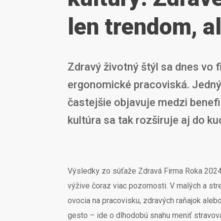
len trendom, a
Zdravý životný štýl sa dnes vo f
ergonomické pracoviská. Jedným
častejšie objavuje medzi benefit
kultúra sa tak rozširuje aj do 
Výsledky zo súťaže Zdravá Firma Roka 2024 
výžive čoraz viac pozornosti. V malých a st
ovocia na pracovisku, zdravých raňajok aleb
gesto – ide o dlhodobú snahu meniť stravo