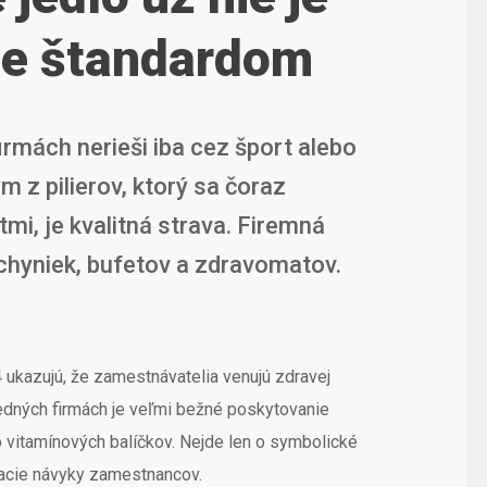
le štandardom
irmách nerieši iba cez šport alebo
 z pilierov, ktorý sa čoraz
mi, je kvalitná strava. Firemná
kuchyniek, bufetov a zdravomatov.
ukazujú, že zamestnávatelia venujú zdravej
redných firmách je veľmi bežné poskytovanie
o vitamínových balíčkov. Nejde len o symbolické
vacie návyky zamestnancov.