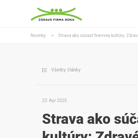
Novinky
Strava ako súčasť firemnej kultúry: Zdrav
Všetky články
23. Apr 2025
Strava ako súč
kultúry: Zdravé