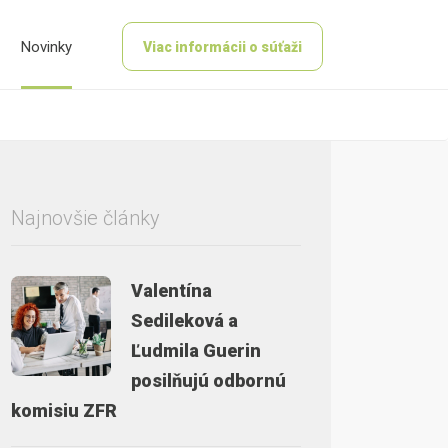
Novinky
Viac informácii o súťaži
Najnovšie články
Valentína
Sedileková a
Ľudmila Guerin
posilňujú odbornú
komisiu ZFR