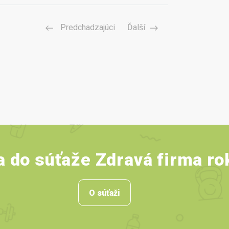
Predchadzajúci
Ďalší
a do súťaže Zdravá firma r
O súťaži