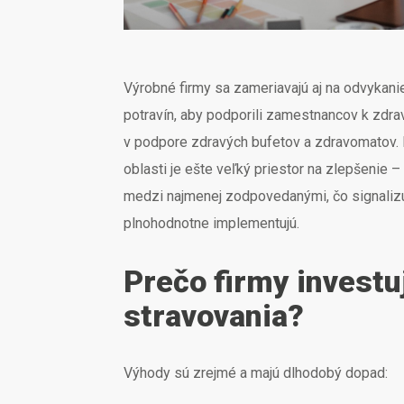
Výrobné firmy sa zameriavajú aj na odvykani
potravín, aby podporili zamestnancov k zdr
v podpore zdravých bufetov a zdravomatov. N
oblasti je ešte veľký priestor na zlepšenie 
medzi najmenej zodpovedanými, čo signalizuj
plnohodnotne implementujú.
Prečo firmy investu
stravovania?
Výhody sú zrejmé a majú dlhodobý dopad: